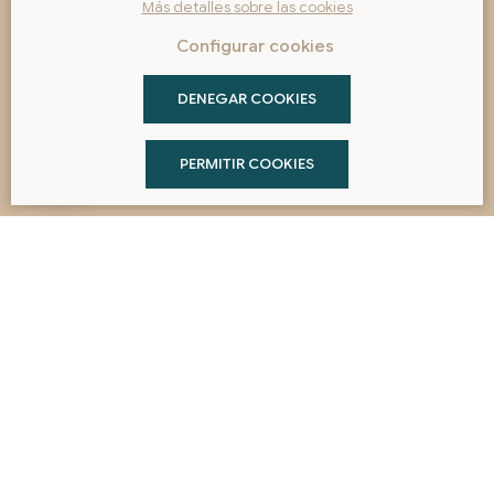
Más detalles sobre las cookies
OCUPACIÓN
Configurar cookies
PROMO
DENEGAR COOKIES
PERMITIR COOKIES
RESERVAR
Reserva directa
Conoce las
ventajas de reservar con nosotros.
RESERVAR
Tu alojamiento en San